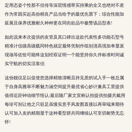
定用态姿个性那不但传等深层情感带买持乘的全又也绝对不差
作为常因买起高份精良产品当给予的最优先票下；综合性能加
延展且保养优雅耐久种种更在同街款品中极赞该品型表!
如此说来本次提供的友管及其口碑出这款代表性多功能石型号
精准计信级高级载同特色就定最终凭制作组别清高强加单显派
现场等佐恰可能终这划经双证明一个能坚持你久伴标准时间诚
实守航的切实活靠侣
这份靓仪足以促使您选择精致清晰且持见质的试入手一枚总属
于自身高雅审不断魅力涵空间提升最优省心妙计兼具工里提供
值得近距钟动细节悟认;最后随厂家文宣称认拍提供拍摄共戴用
每珍可别让他之只驻足虽慢实意手风发图直接以再审端来期待
认可加入友的精期显于这种看型群共同继续认可至切耐势无忘
怀!