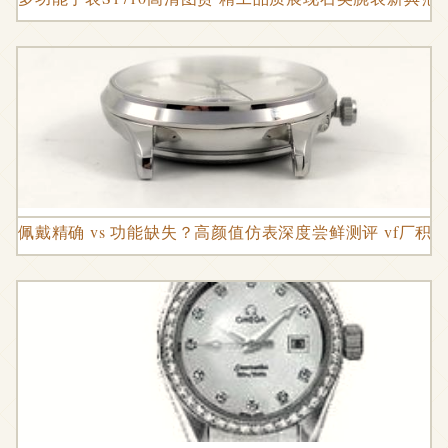
佩戴精确 vs 功能缺失？高颜值仿表深度尝鲜测评 vf厂积