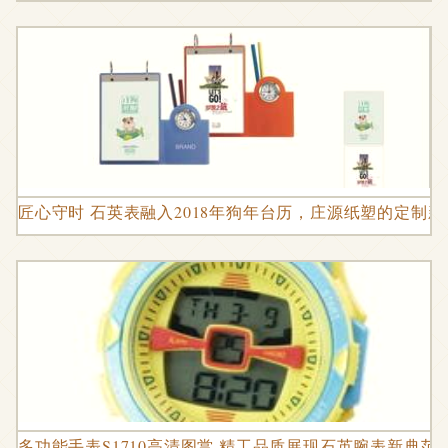
匠心守时 石英表融入2018年狗年台历，庄源纸塑的定制新
多功能手表S1710高清图赏 精工品质展现石英腕表新典