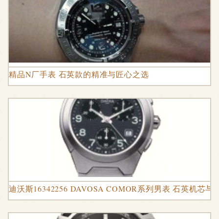
精品N厂手表 石英款的精准与匠心之选
迪沃斯16342256 DAVOSA COMOR系列男表 石英机