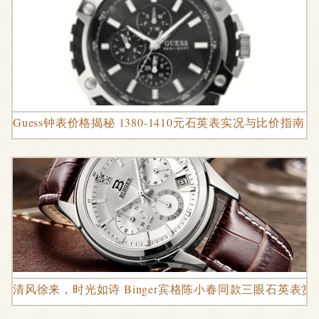
Guess钟表价格揭秘 1380-1410元石英表实况与比价指南
清风徐来，时光如诗 Binger宾格陈小春同款三眼石英表赏