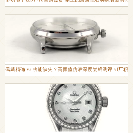
佩戴精确 vs 功能缺失？高颜值仿表深度尝鲜测评 vf厂积