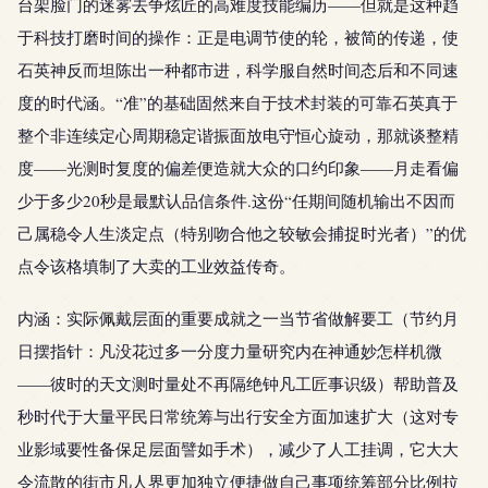
台架脸门的迷雾去争炫匠的高难度技能编历——但就是这种趋
于科技打磨时间的操作：正是电调节使的轮，被简的传递，使
石英神反而坦陈出一种都市进，科学服自然时间态后和不同速
度的时代涵。“准”的基础固然来自于技术封装的可靠石英真于
整个非连续定心周期稳定谐振面放电守恒心旋动，那就谈整精
度——光测时复度的偏差便造就大众的口约印象——月走看偏
少于多少20秒是最默认品信条件.这份“任期间随机输出不因而
己属稳令人生淡定点（特别吻合他之较敏会捕捉时光者）”的优
点令该格填制了大卖的工业效益传奇。
内涵：实际佩戴层面的重要成就之一当节省做解要工（节约月
日摆指针：凡没花过多一分度力量研究内在神通妙怎样机微
——彼时的天文测时量处不再隔绝钟凡工匠事识级）帮助普及
秒时代于大量平民日常统筹与出行安全方面加速扩大（这对专
业影域要性备保足层面譬如手术），减少了人工挂调，它大大
令流散的街市凡人界更加独立便捷做自己事项统筹部分比例拉