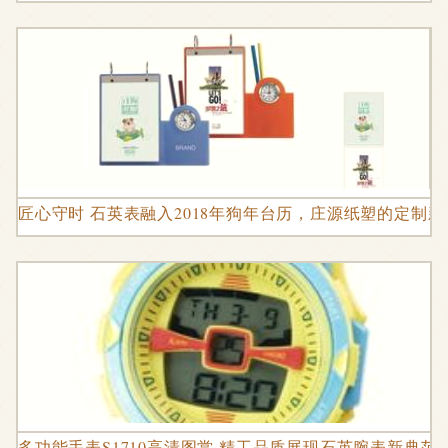
匠心守时 石英表融入2018年狗年台历，庄源纸塑的定制新
多功能手表S1710高清图赏 精工品质展现石英腕表新典