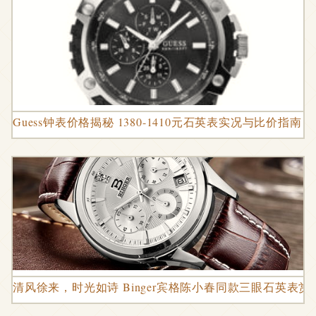
Guess钟表价格揭秘 1380-1410元石英表实况与比价指南
清风徐来，时光如诗 Binger宾格陈小春同款三眼石英表赏