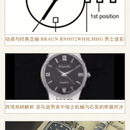
动感与经典交融 BRAUN BN0032WHSLMHG 男士迷
跨境热销解析 亚马逊男表中瑞士机械与石英的终极对决