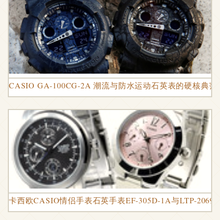
CASIO GA-100CG-2A 潮流与防水运动石英表的硬核典范
卡西欧CASIO情侣手表石英手表EF-305D-1A与LTP-206