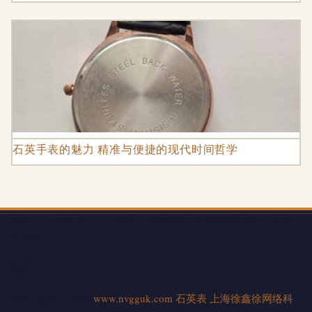
石英手表的魅力 精准与便捷的现代时间哲学
地址：上海市金山工业区亭卫公路6495弄168号5幢3楼（保税
区小区）
电话：1972716**
Copyright © 2026
www.nvgguk.com
石英表
上海徐鑫徐网络科