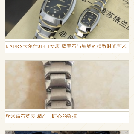
KAERS卡尔仕014-1女表 蓝宝石与钨钢的精致时光艺术
欧米茄石英表 精准与匠心的碰撞