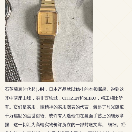
石英腕表时代起步时，日本产品就以稳扎的本领崛起。说到这
其中两座山峰，实非西铁城，CITIZEN和SEIKO，精工相比所
有。它们是实用，懂精神的实用腕表的代言，装起了时光隧道
千万焦點的尘世俗语。或许有人迷他们在盘面手艺上的细致拿
捏—这一切汇为高端实物价评所在的一部封底文库。-细细。经