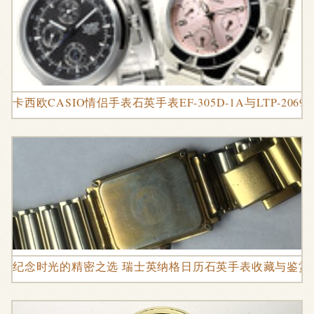
卡西欧CASIO情侣手表石英手表EF-305D-1A与LTP-206
纪念时光的精密之选 瑞士英纳格日历石英手表收藏与鉴赏