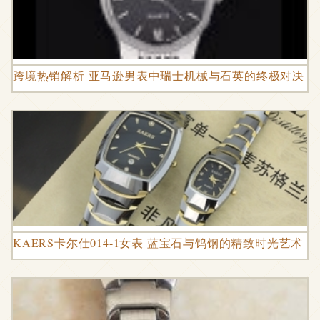
跨境热销解析 亚马逊男表中瑞士机械与石英的终极对决
KAERS卡尔仕014-1女表 蓝宝石与钨钢的精致时光艺术